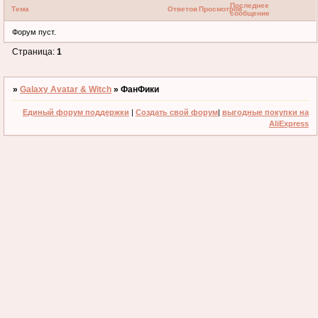
Последнее
Тема
Ответов
Просмотров
сообщение
Форум пуст.
Страница:
1
»
Galaxy Avatar & Witch
»
ФанФики
Единый форум поддержки
|
Создать свой форум
|
выгодные покупки на
AliExpress